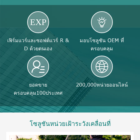

EXP
เฟิร์มแวร์และซอฟต์แวร์ R &
มอบโซลูชัน OEM ที่
D ด้วยตนเอง
ครอบคลุม


ยอดขาย
200,000หน่วยออนไลน์
ครอบคลุม100ประเทศ
โซลูชันหน่วยเฝ้าระวังเคลื่อนที่