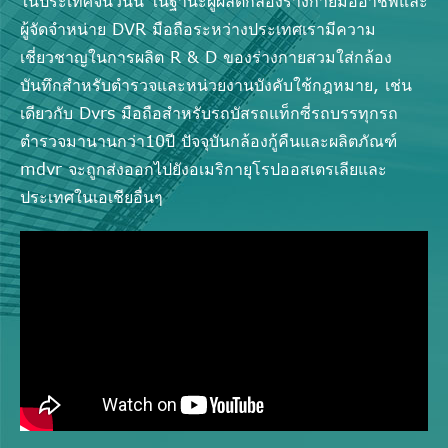
ในประเทศจีนวันนี้ ในฐานะผู้ผลิตกล้องร่างกายมืออาชีพและ
ผู้จัดจำหน่าย DVR มือถือระหว่างประเทศเรามีความ
เชี่ยวชาญในการผลิต R & D ของร่างกายสวมใส่กล้อง
บันทึกสำหรับตำรวจและหน่วยงานบังคับใช้กฎหมาย, เช่น
เดียวกับ Dvrs มือถือสำหรับรถบัสรถแท็กซี่รถบรรทุกรถ
ตำรวจมานานกว่า10ปี ปัจจุบันกล้องกู้คืนและผลิตภัณฑ์
mdvr จะถูกส่งออกไปยังอเมริกายุโรปออสเตรเลียและ
ประเทศในเอเชียอื่นๆ