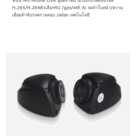
ชั้นนำ4G Mobile DVR ผู้จัดจำหน่ายในประเทศจีนรหัส
H.265/H.264ตัวเลือก4G /gps/wifi Ai จดจำใบหน้า/ความ
เมื่อยล้าขับรถตรวจสอบ /adas เทคโนโลยี