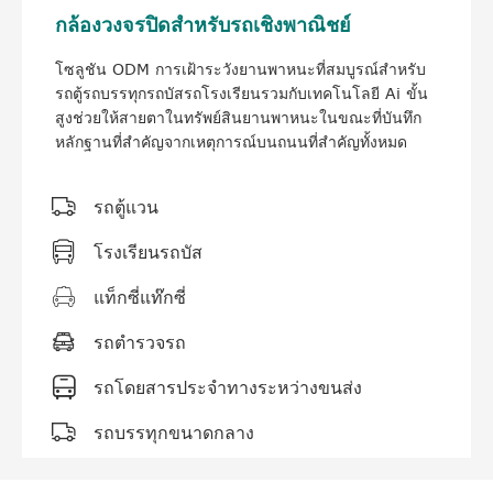
กล้องวงจรปิดสำหรับรถเชิงพาณิชย์
โซลูชัน ODM การเฝ้าระวังยานพาหนะที่สมบูรณ์สำหรับ
รถตู้รถบรรทุกรถบัสรถโรงเรียนรวมกับเทคโนโลยี Ai ขั้น
สูงช่วยให้สายตาในทรัพย์สินยานพาหนะในขณะที่บันทึก
หลักฐานที่สำคัญจากเหตุการณ์บนถนนที่สำคัญทั้งหมด

รถตู้แวน

โรงเรียนรถบัส

แท็กซี่แท๊กซี่

รถตำรวจรถ

รถโดยสารประจำทางระหว่างขนส่ง

รถบรรทุกขนาดกลาง