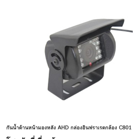
กันน้ำด้านหน้ามองหลัง AHD กล่องอินฟราเรดกล้อง C801