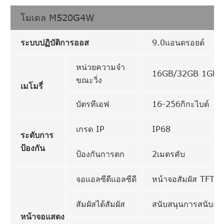
โมเดล M520G4W
ระบบปฏิบัติการออส
9.0แอนดรอยด์
หน่วยความจำ
16GB/32GB 1GB
ขณะวิ่ง
เมโมรี่
บัตรทีเอฟ
16-256กิกะไบต์
เกรด IP
IP68
ระดับการ
ป้องกัน
ป้องกันการตก
2เมตรคับ
จอแอลซีดีแอลซีดี
หน้าจอสัมผัส TFT ข
สัมผัสได้สัมผัส
สนับสนุนการสนับสน
หน้าจอแสดง