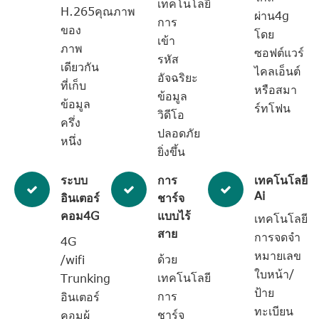
เทคโนโลยี
H.265คุณภาพ
ผ่าน4g
การ
ของ
โดย
เข้า
ภาพ
ซอฟต์แวร์
รหัส
เดียวกัน
ไคลเอ็นต์
อัจฉริยะ
ที่เก็บ
หรือสมา
ข้อมูล
ข้อมูล
ร์ทโฟน
วิดีโอ
ครึ่ง
ปลอดภัย
หนึ่ง
ยิ่งขึ้น
ระบบ
การ
เทคโนโลยี
Ai
อินเตอร์
ชาร์จ
คอม4G
แบบไร้
เทคโนโลยี
สาย
การจดจำ
4G
หมายเลข
ด้วย
/wifi
ใบหน้า/
เทคโนโลยี
Trunking
ป้าย
การ
อินเตอร์
ทะเบียน
ชาร์จ
คอมผู้