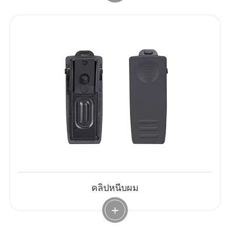
คลิปหนีบผม
+