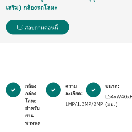
เสริม) กล้องรถโลหะ
สอบถามตอนนี้

กล้อง
ความ
ขนาด:
กล่อง
ละเอียด:
L54xW40x
โลหะ
1MP/1.3MP/2MP
(มม.)
สำหรับ
ยาน
พาหนะ