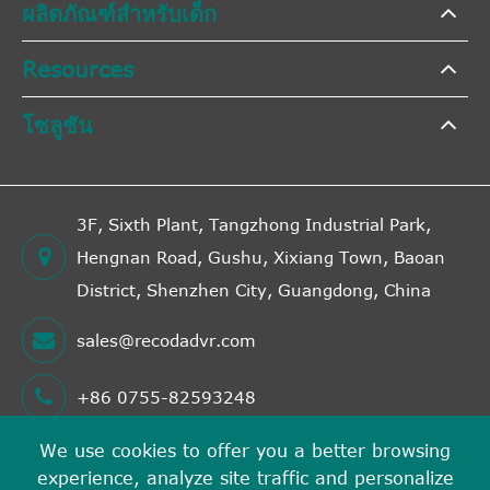
ผลิตภัณฑ์สำหรับเด็ก
Resources
โซลูชัน
3F, Sixth Plant, Tangzhong Industrial Park,
Hengnan Road, Gushu, Xixiang Town, Baoan
District, Shenzhen City, Guangdong, China
sales@recodadvr.com
+86 0755-82593248
We use cookies to offer you a better browsing
experience, analyze site traffic and personalize
ลิขสิทธิ์ค่ะ©
Shenzhen RECODA Technologies Limited